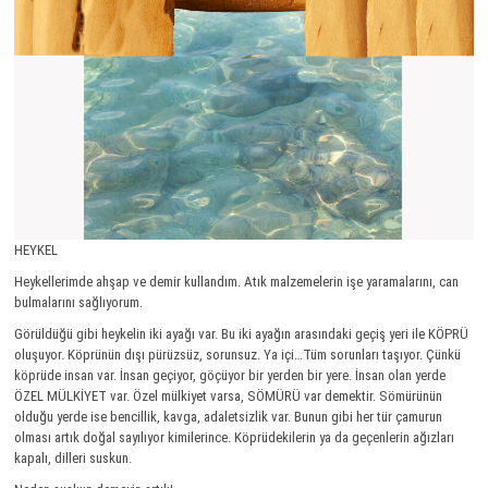
HEYKEL
Heykellerimde ahşap ve demir kullandım. Atık malzemelerin işe yaramalarını, can
bulmalarını sağlıyorum.
Görüldüğü gibi heykelin iki ayağı var. Bu iki ayağın arasındaki geçiş yeri ile KÖPRÜ
oluşuyor. Köprünün dışı pürüzsüz, sorunsuz. Ya içi…Tüm sorunları taşıyor. Çünkü
köprüde insan var. İnsan geçiyor, göçüyor bir yerden bir yere. İnsan olan yerde
ÖZEL MÜLKİYET var. Özel mülkiyet varsa, SÖMÜRÜ var demektir. Sömürünün
olduğu yerde ise bencillik, kavga, adaletsizlik var. Bunun gibi her tür çamurun
olması artık doğal sayılıyor kimilerince. Köprüdekilerin ya da geçenlerin ağızları
kapalı, dilleri suskun.