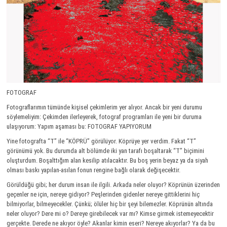
FOTOGRAF
Fotograflarımın tümünde kişisel çekimlerim yer alıyor. Ancak bir yeni durumu
söylemeliyim: Çekimden ilerleyerek, fotograf programları ile yeni bir duruma
ulaşıyorum: Yapım aşaması bu: FOTOGRAF YAPIYORUM
Yine fotografta “T” ile “KÖPRÜ” görülüyor. Köprüye yer verdim. Fakat “T”
görünümü yok. Bu durumda alt bölümde iki yan tarafı boşaltarak “T” biçimini
oluşturdum. Boşalttığım alan kesilip atılacaktır. Bu boş yerin beyaz ya da siyah
olması baskı yapılan-asılan fonun rengine bağlı olarak değişecektir.
Görüldüğü gibi; her durum insan ile ilgili. Arkada neler oluyor? Köprünün üzerinden
geçenler ne için, nereye gidiyor? Peşlerinden gidenler nereye gittiklerini hiç
bilmiyorlar, bilmeyecekler. Çünkü; ölüler hiç bir şeyi bilemezler. Köprünün altında
neler oluyor? Dere mi o? Dereye girebilecek var mı? Kimse girmek istemeyecektir
gerçekte. Derede ne akıyor öyle? Akanlar kimin eseri? Nereye akıyorlar? Ya da bu