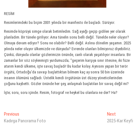
RESİM
Resimlerimdeki bu biçim 2001 yılında bir manifesto ile başladı. Sürüyor.
Resimde köprüyü simge olarak betimledim. Sağ ayağı geçip gidilen yer olarak
planladım. Bir tünele giriliyor. Ama tünelin sonu belli değil. Tünelde neler oluyor?
Olmaya devam ediyor? Sonu ne olabilir? Belli değil. Aslına dönelim yaşamın. 2025
yılında neler oluyor ülkemizde ve dünyada? Evrende olanları bilmiyoruz diyebiliriz.
Çünkü; dünyada olanlar gözlerimizin önünde, canlı olarak yaşatılıyor insanlara. Bir
zamanlar bir söz söylenmişti yurdumuzda; “geçerim karşıya sınır ötesine, iki füze
atarım kendi ülkeme, işte savaş başladı! Bu kadar kolay. Aynısını yapan bir terör
örgütü, Ortadoğu’da savaşı başlattıktan bilmem kaç ay sonra 50 bin üzerinde
insanın ölümünü sağladı. Üstelik kendi örgütünün üst düzey yöneticilerinden
çoğunu kaybetti. Gözler önünde her şey, anlaşmalı başlatılan bir savaş değil mi?
İşte; soru, soru içinde. Resim, fotograf ve heykel bu olanlara ne der? Ha?
Yazı
Previous
Next
Previous
Next
post:
post:
Kadırga Panorama Foto
2025-Kar Keyfi
gezinmesi