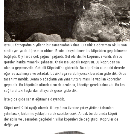
İşte Bu fotografım o yılların bir zamanından kalma. Olasılıkla öğretmen okulu son
sınıftayım ya da öğretmen oldum. Benim okuyabilmem bu köprüden geçebilmeme
bağlıydı. O yıllarda çok yağmur yağardı. Sel olurdu. İki köprümüz vardı. Biri bu
görülen harika mimarlık şaheseri. Öteki ise Gebelli Köprüsü. Bu köprüden sel
olunca geçemezdik. Gebelli Köprüsü’ne giderdik. Bu köprünün altındaki derede
eğer su azalmışsa ve ortadaki büyük taşa varabiliyorsak buradan giderdik. Önce
taşa tırmanırdık. Sonra o ağaçların yan yana tutturulması ile yapılan köprüden
geçerdik. Bu köprünün altındaki su da azalınca, köprüye gerek kalmazdı. Bu kez
sağ taraftaki taşlardan atlayarak geçer giderdik.
İşte gide gide sanat eğitimine dayandık.
Köprü nedir? İki ayağı olacak. İki ayağının üzerine yatay yürüme tabanları
yatırılacak, birbirine yaklaştırılarak sabitlenecek. Ancak bu durumda köprü
denebilir ve üzerinden geçilebilir. Yıllar köprüleri de değiştirdi. Köprüler de
değişiyor: