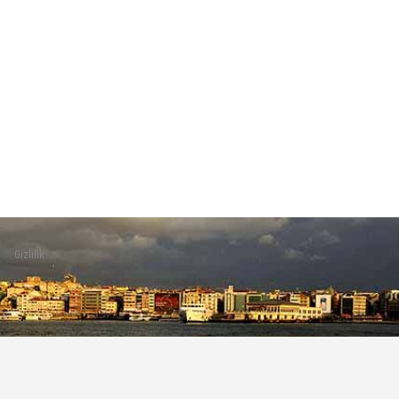
ed |
Gizlilik