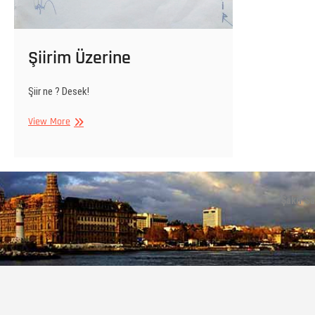
Şiirim Üzerine
Şiir ne ? Desek!
View More
Şakir S