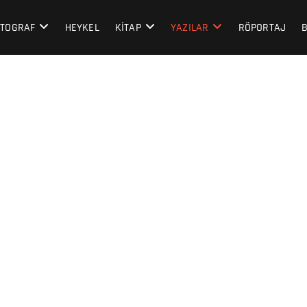
t
OTOGRAF
HEYKEL
KITAP
YAZILAR
RÖPORTAJ