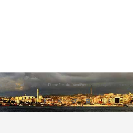
ağlam / Tsanat
| Designed by:
Theme Freesia
|
WordPress
| © Copyright All right reserv
facebook
twitter
instagram
flickr