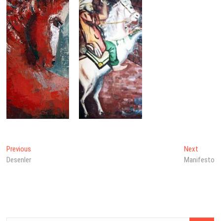
Yazı
Previous
Next
Previous
Next
post:
post:
Desenler
Manifesto
gezinmesi